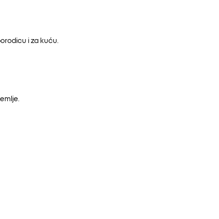
orodicu i za kuću.
emlje.