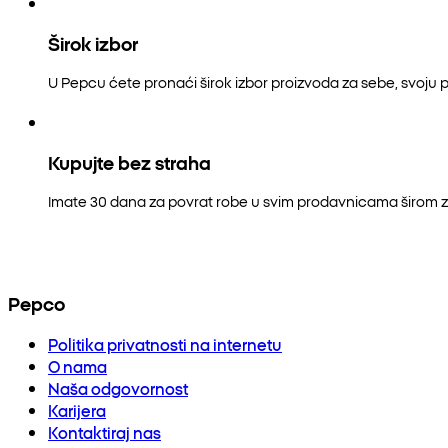
Širok izbor
U Pepcu ćete pronaći širok izbor proizvoda za sebe, svoju p
Kupujte bez straha
Imate 30 dana za povrat robe u svim prodavnicama širom z
Pepco
Politika privatnosti na internetu
O nama
Naša odgovornost
Karijera
Kontaktiraj nas