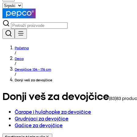
Početna
/
Deca
/
Devojčice 134 - 176 cm
/
Donji veš za devojčice
Donji veš za devojčice
(
83
)
83
produc
Čarape i hulahopke za devojčice
Grudnjaci za devojčice
Gaćice za devojčice