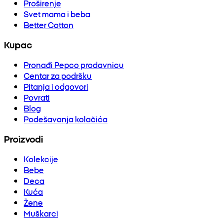
Proširenje
Svet mama i beba
Better Cotton
Kupac
Pronađi Pepco prodavnicu
Centar za podršku
Pitanja i odgovori
Povrati
Blog
Podešavanja kolačića
Proizvodi
Kolekcije
Bebe
Deca
Kuća
Žene
Muškarci