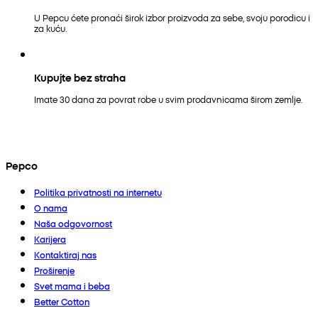
U Pepcu ćete pronaći širok izbor proizvoda za sebe, svoju porodicu i
za kuću.
Kupujte bez straha
Imate 30 dana za povrat robe u svim prodavnicama širom zemlje.
Pepco
Politika privatnosti na internetu
O nama
Naša odgovornost
Karijera
Kontaktiraj nas
Proširenje
Svet mama i beba
Better Cotton