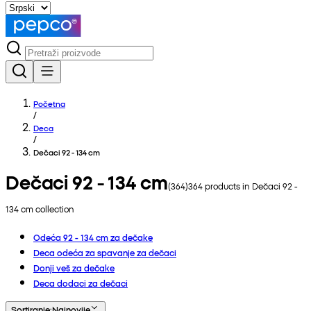
Početna
/
Deca
/
Dečaci 92 - 134 cm
Dečaci 92 - 134 cm
(
364
)
364
products in
Dečaci 92 -
134 cm
collection
Odeća 92 - 134 cm za dečake
Deca odeća za spavanje za dečaci
Donji veš za dečake
Deca dodaci za dečaci
Sortiranje
:
Najnovije