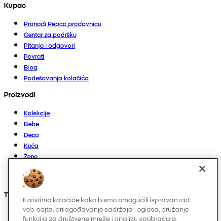
Kupac
Pronađi Pepco prodavnicu
Centar za podršku
Pitanja i odgovori
Povrati
Blog
Podešavanja kolačića
Proizvodi
Kolekcije
Bebe
Deca
Kuća
Žene
Muškarci
Ostalo
Takođe nas možete pronaći na
Koristimo kolačiće kako bismo omogućili ispravan rad
veb-sajta, prilagođavanje sadržaja i oglasa, pružanje
funkcija za društvene mreže i analizu saobraćaja.