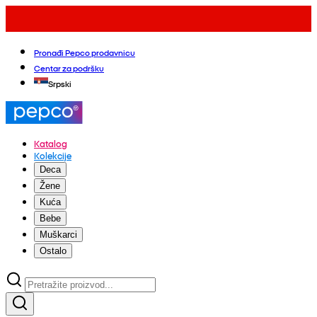
Pronađi Pepco prodavnicu
Centar za podršku
Srpski
Katalog
Kolekcije
Deca
Žene
Kuća
Bebe
Muškarci
Ostalo