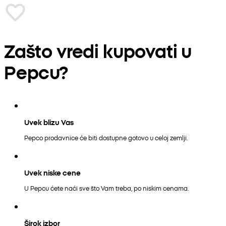
Zašto vredi kupovati u
Pepcu?
Uvek blizu Vas
Pepco prodavnice će biti dostupne gotovo u celoj zemlji.
Uvek niske cene
U Pepcu ćete naći sve što Vam treba, po niskim cenama.
Širok izbor