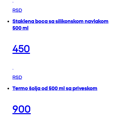
RSD
Staklena boca sa silikonskom navlakom
500 ml
450
RSD
Termo šolja od 500 ml sa priveskom
900