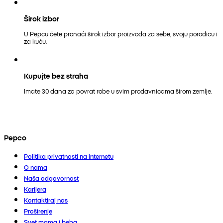
Širok izbor
U Pepcu ćete pronaći širok izbor proizvoda za sebe, svoju porodicu i
za kuću.
Kupujte bez straha
Imate 30 dana za povrat robe u svim prodavnicama širom zemlje.
Pepco
Politika privatnosti na internetu
O nama
Naša odgovornost
Karijera
Kontaktiraj nas
Proširenje
Svet mama i beba