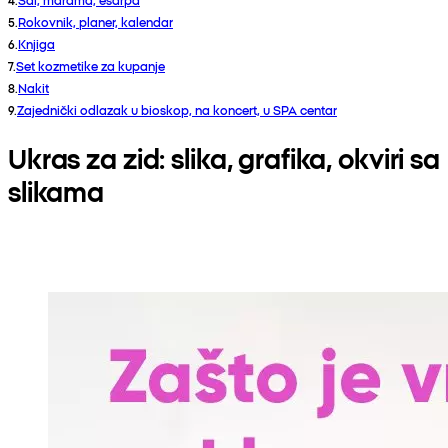
5
.
Rokovnik, planer, kalendar
6
.
Knjiga
7
.
Set kozmetike za kupanje
8
.
Nakit
9
.
Zajednički odlazak u bioskop, na koncert, u SPA centar
Ukras za zid: slika, grafika, okviri sa
slikama