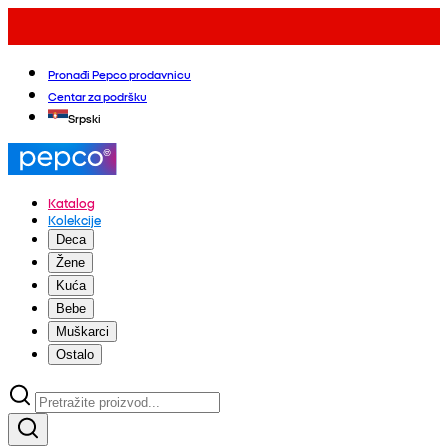
Pronađi Pepco prodavnicu
Centar za podršku
Srpski
Katalog
Kolekcije
Deca
Žene
Kuća
Bebe
Muškarci
Ostalo