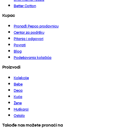
Better Cotton
Kupac
Pronađi Pepco prodavnicu
Centar za podršku
Pitanja i odgovori
Povrati
Blog
Podešavanja kolačića
Proizvodi
Kolekcije
Bebe
Deca
Kuća
Žene
Muškarci
Ostalo
Takođe nas možete pronaći na