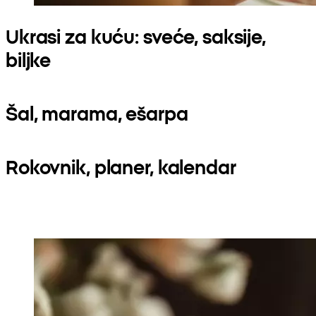
Ukrasi za kuću: sveće, saksije,
biljke
Šal, marama, ešarpa
Rokovnik, planer, kalendar