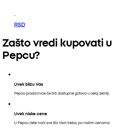
RSD
Zašto vredi kupovati u
Pepcu?
Uvek blizu Vas
Pepco prodavnice će biti dostupne gotovo u celoj zemlji.
Uvek niske cene
U Pepcu ćete naći sve što Vam treba, po niskim cenama.