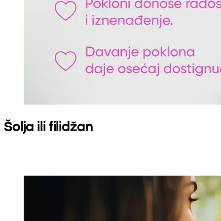
Šolja ili filidžan