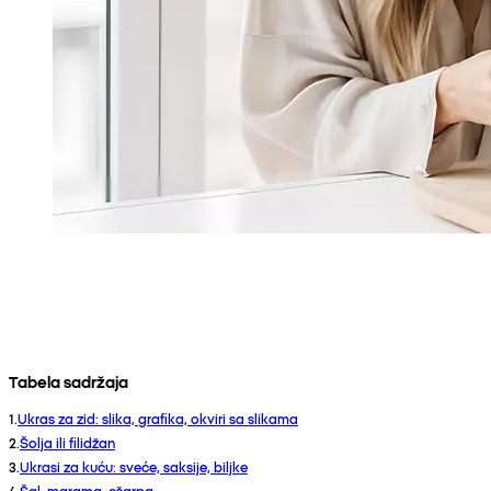
Tabela sadržaja
1
.
Ukras za zid: slika, grafika, okviri sa slikama
2
.
Šolja ili filidžan
3
.
Ukrasi za kuću: sveće, saksije, biljke
4
.
Šal, marama, ešarpa