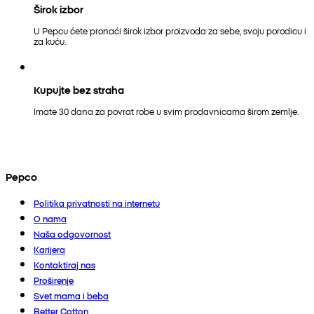
Širok izbor
U Pepcu ćete pronaći širok izbor proizvoda za sebe, svoju porodicu i
za kuću.
Kupujte bez straha
Imate 30 dana za povrat robe u svim prodavnicama širom zemlje.
Pepco
Politika privatnosti na internetu
O nama
Naša odgovornost
Karijera
Kontaktiraj nas
Proširenje
Svet mama i beba
Better Cotton