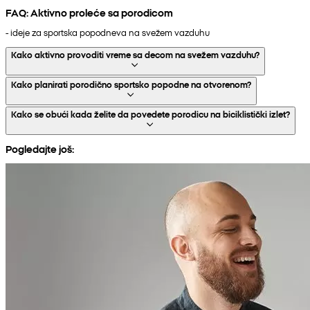
FAQ: Aktivno proleće sa porodicom
- ideje za sportska popodneva na svežem vazduhu
Kako aktivno provoditi vreme sa decom na svežem vazduhu?
Kako planirati porodično sportsko popodne na otvorenom?
Kako se obući kada želite da povedete porodicu na biciklistički izlet?
Pogledajte još: