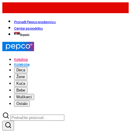
Pronađi Pepco prodavnicu
Centar za podršku
Srpski
Katalog
Kolekcije
Deca
Žene
Kuća
Bebe
Muškarci
Ostalo