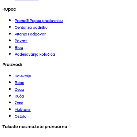
Kupac
Pronađi Pepco prodavnicu
Centar za podršku
Pitanja i odgovori
Povrati
Blog
Podešavanja kolačića
Proizvodi
Kolekcije
Bebe
Deca
Kuća
Žene
Muškarci
Ostalo
Takođe nas možete pronaći na