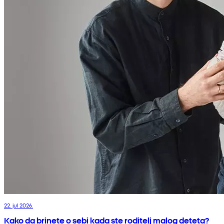
22. jul 2026.
Kako da brinete o sebi kada ste roditelj malog deteta?