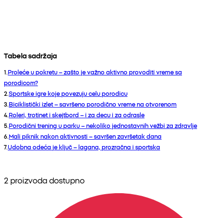
Tabela sadržaja
1
.
Proleće u pokretu – zašto je važno aktivno provoditi vreme sa
porodicom?
2
.
Sportske igre koje povezuju celu porodicu
3
.
Biciklistički izlet – savršeno porodično vreme na otvorenom
4
.
Roleri, trotinet i skejtbord – i za decu i za odrasle
5
.
Porodični trening u parku – nekoliko jednostavnih vežbi za zdravlje
6
.
Mali piknik nakon aktivnosti – savršen završetak dana
7
.
Udobna odeća je ključ – lagana, prozračna i sportska
2 proizvoda dostupno