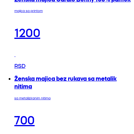
majica sa printom
1200
RSD
Ženska majica bez rukava sa metalik
nitima
sa metaliziranim nitima
700