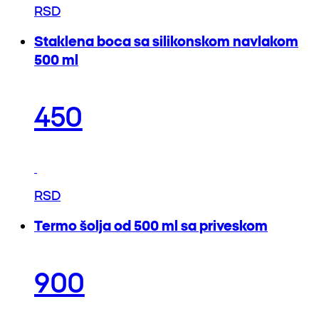
RSD
Staklena boca sa silikonskom navlakom
500 ml
450
RSD
Termo šolja od 500 ml sa priveskom
900