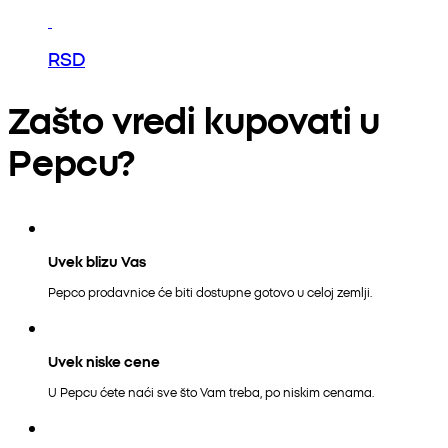
RSD
Zašto vredi kupovati u
Pepcu?
Uvek blizu Vas
Pepco prodavnice će biti dostupne gotovo u celoj zemlji.
Uvek niske cene
U Pepcu ćete naći sve što Vam treba, po niskim cenama.