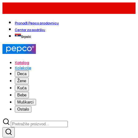
Pronađi Pepco prodavnicu
Centar za podršku
Srpski
Katalog
Kolekcije
Deca
Žene
Kuća
Bebe
Muškarci
Ostalo