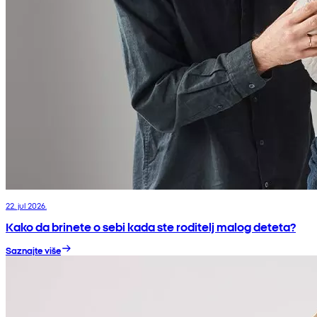
22. jul 2026.
Kako da brinete o sebi kada ste roditelj malog deteta?
Saznajte više