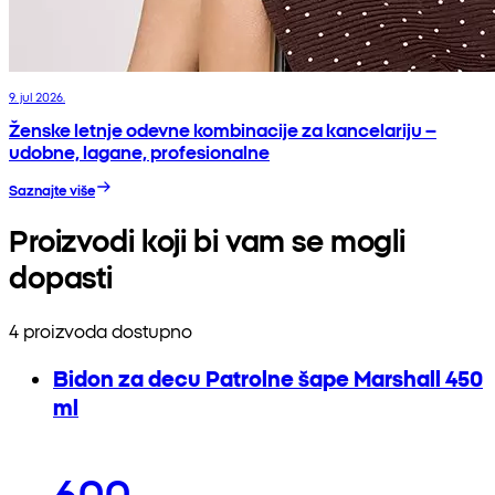
9. jul 2026.
Ženske letnje odevne kombinacije za kancelariju –
udobne, lagane, profesionalne
Saznajte više
Proizvodi koji bi vam se mogli
dopasti
4 proizvoda dostupno
Bidon za decu Patrolne šape Marshall 450
ml
600