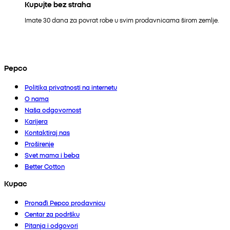
Kupujte bez straha
Imate 30 dana za povrat robe u svim prodavnicama širom zemlje.
Pepco
Politika privatnosti na internetu
O nama
Naša odgovornost
Karijera
Kontaktiraj nas
Proširenje
Svet mama i beba
Better Cotton
Kupac
Pronađi Pepco prodavnicu
Centar za podršku
Pitanja i odgovori