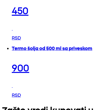
450
RSD
Termo šolja od 500 ml sa priveskom
900
RSD
Zašto vredi kupovati u