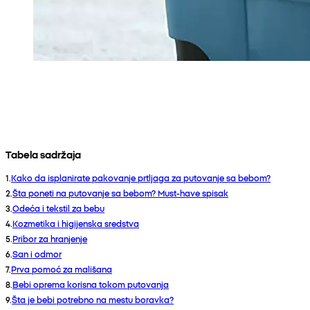
Tabela sadržaja
1
.
Kako da isplanirate pakovanje prtljaga za putovanje sa bebom?
2
.
Šta poneti na putovanje sa bebom? Must-have spisak
3
.
Odeća i tekstil za bebu
4
.
Kozmetika i higijenska sredstva
5
.
Pribor za hranjenje
6
.
San i odmor
7
.
Prva pomoć za mališana
8
.
Bebi oprema korisna tokom putovanja
9
.
Šta je bebi potrebno na mestu boravka?