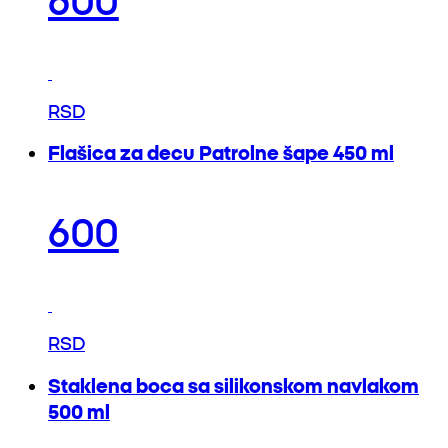
RSD
Flašica za decu Patrolne šape 450 ml
600
RSD
Staklena boca sa silikonskom navlakom
500 ml