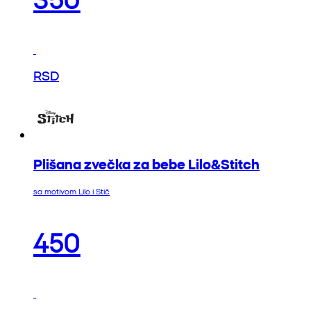
RSD
Plišana zvečka za bebe Lilo&Stitch
sa motivom Lilo i Stič
450