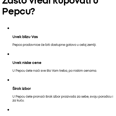
Pepcu?
Uvek blizu Vas
Pepco prodavnice će biti dostupne gotovo u celoj zemlji.
Uvek niske cene
U Pepcu ćete naći sve što Vam treba, po niskim cenama.
Širok izbor
U Pepcu ćete pronaći širok izbor proizvoda za sebe, svoju porodicu i
za kuću.