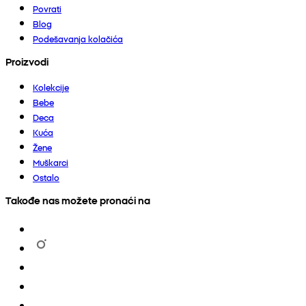
Povrati
Blog
Podešavanja kolačića
Proizvodi
Kolekcije
Bebe
Deca
Kuća
Žene
Muškarci
Ostalo
Takođe nas možete pronaći na