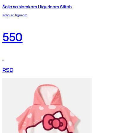
Šolja sa slamkom i figuricom Stitch
šolja sa figurom
550
RSD