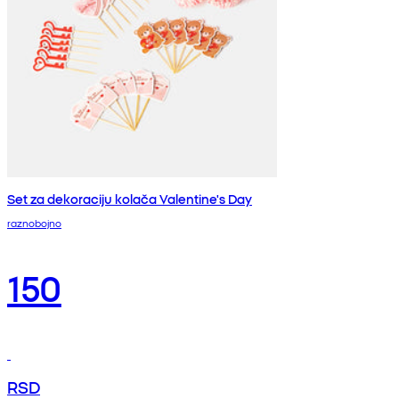
Set za dekoraciju kolača Valentine's Day
raznobojno
150
RSD