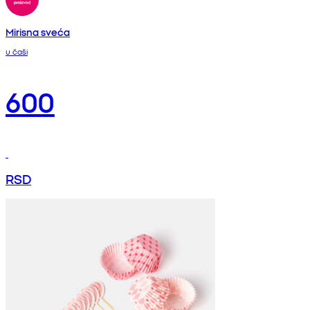
Mirisna sveća
u čaši
600
RSD