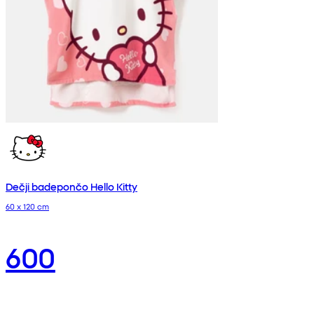
Dečji badepončo Hello Kitty
60 x 120 cm
600