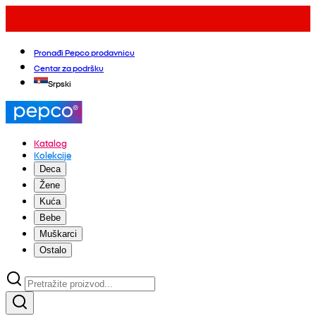
Pronađi Pepco prodavnicu
Centar za podršku
Srpski
Katalog
Kolekcije
Deca
Žene
Kuća
Bebe
Muškarci
Ostalo