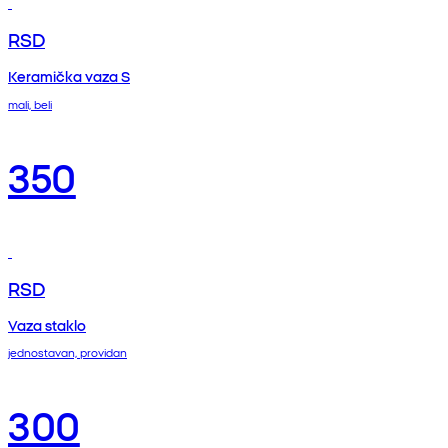
RSD
Keramička vaza S
mali, beli
350
RSD
Vaza staklo
jednostavan, providan
300