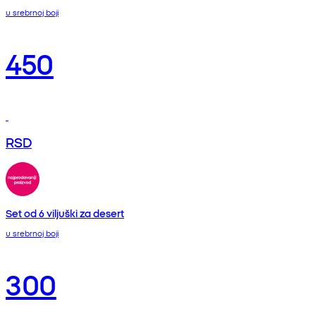
u srebrnoj boji
450
RSD
Set od 6 viljuški za desert
u srebrnoj boji
300