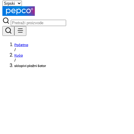
Početna
/
Kuća
/
sklopivi plažni šator