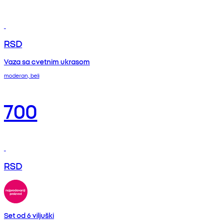
RSD
Vaza sa cvetnim ukrasom
moderan, beli
700
RSD
Set od 6 viljuški