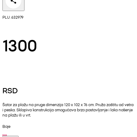
PLU: 632979
1300
RSD
Šator za plažu na pruge dimenzija 120 x 102 x 76 cm. Pruža zaštitu od vetra
i peska. Sklopiva konstrukcija omogućava brzo postavljanje i lako nošenje
na plažu ili u vrt.
Boje