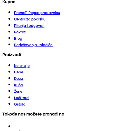
Kupac
Pronađi Pepco prodavnicu
Centar za podršku
Pitanja i odgovori
Povrati
Blog
Podešavanja kolačića
Proizvodi
Kolekcije
Bebe
Deca
Kuća
Žene
Muškarci
Ostalo
Takođe nas možete pronaći na