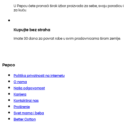
U Pepcu ćete pronaći širok izbor proizvoda za sebe, svoju porodicu i
za kuću.
Kupujte bez straha
Imate 30 dana za povrat robe u svim prodavnicama širom zemlje.
Pepco
Politika privatnosti na internetu
O nama
Naša odgovornost
Karijera
Kontaktiraj nas
Proširenje
Svet mama i beba
Better Cotton