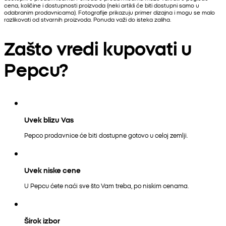
cena, količine i dostupnosti proizvoda (neki artikli će biti dostupni samo u
odabranim prodavnicama). Fotografije prikazuju primer dizajna i mogu se malo
razlikovati od stvarnih proizvoda. Ponuda važi do isteka zaliha.
Zašto vredi kupovati u
Pepcu?
Uvek blizu Vas
Pepco prodavnice će biti dostupne gotovo u celoj zemlji.
Uvek niske cene
U Pepcu ćete naći sve što Vam treba, po niskim cenama.
Širok izbor