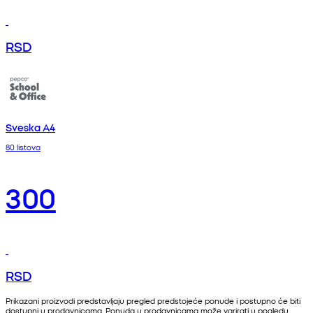
RSD
Sveska A4
80 listova
300
RSD
Prikazani proizvodi predstavljaju pregled predstojeće ponude i postupno će biti
dostupni u prodavnicama. Ponuda u prodavnicama može varirati u pogledu