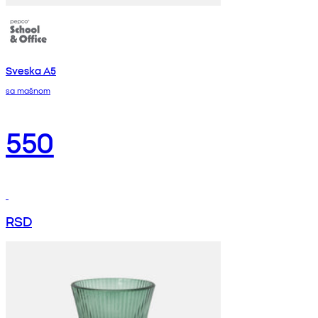
Sveska A5
sa mašnom
550
RSD