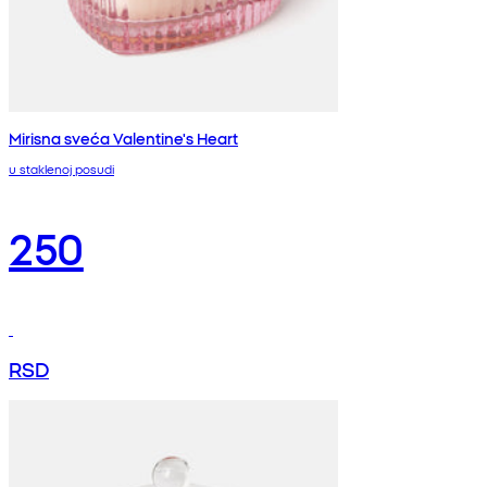
Mirisna sveća Valentine's Heart
u staklenoj posudi
250
RSD