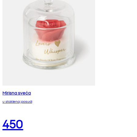
Mirisna sveća
u staklenoj posudi
450