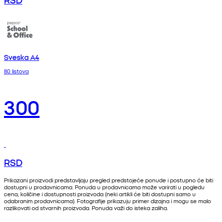
Sveska A4
80 listova
300
RSD
Prikazani proizvodi predstavljaju pregled predstojeće ponude i postupno će biti
dostupni u prodavnicama. Ponuda u prodavnicama može varirati u pogledu
cena, količine i dostupnosti proizvoda (neki artikli će biti dostupni samo u
odabranim prodavnicama). Fotografije prikazuju primer dizajna i mogu se malo
razlikovati od stvarnih proizvoda. Ponuda važi do isteka zaliha.