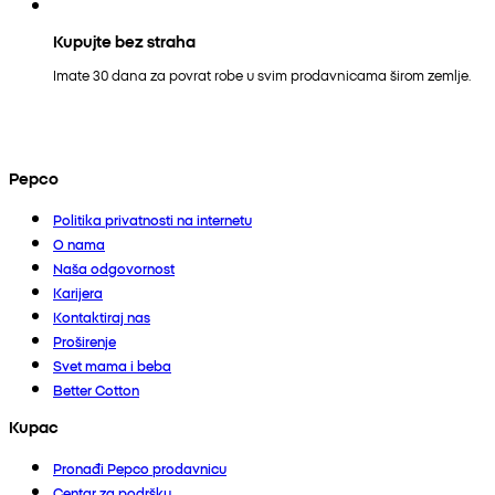
Kupujte bez straha
Imate 30 dana za povrat robe u svim prodavnicama širom zemlje.
Pepco
Politika privatnosti na internetu
O nama
Naša odgovornost
Karijera
Kontaktiraj nas
Proširenje
Svet mama i beba
Better Cotton
Kupac
Pronađi Pepco prodavnicu
Centar za podršku