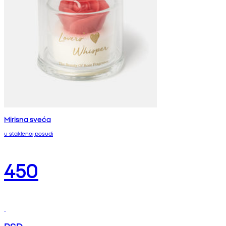
Mirisna sveća
u staklenoj posudi
450
RSD