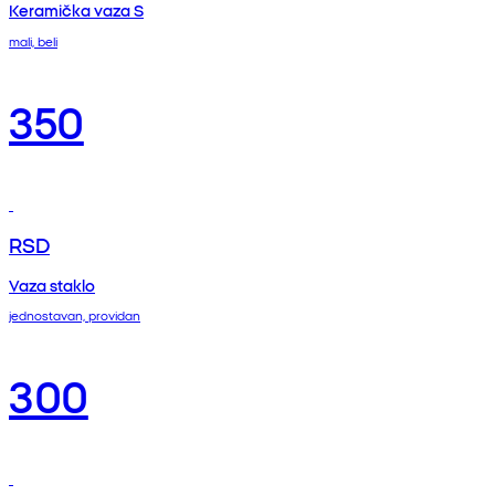
Keramička vaza S
mali, beli
350
RSD
Vaza staklo
jednostavan, providan
300