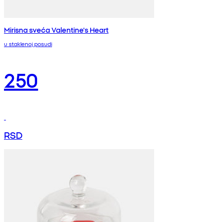
Mirisna sveća Valentine's Heart
u staklenoj posudi
250
RSD