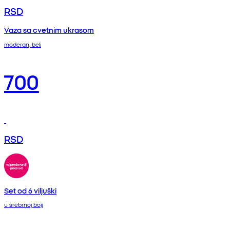
RSD
Vaza sa cvetnim ukrasom
moderan, beli
700
RSD
Set od 6 viljuški
u srebrnoj boji