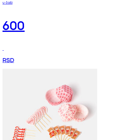
u čaši
600
RSD