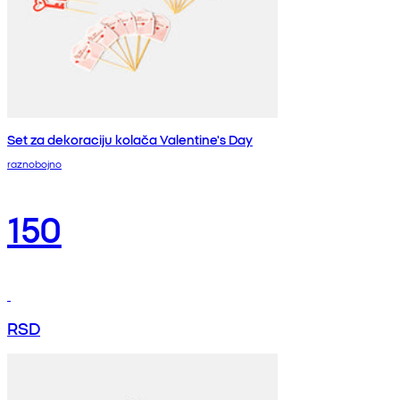
Set za dekoraciju kolača Valentine's Day
raznobojno
150
RSD