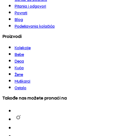
Pitanja i odgovori
Povrati
Blog
Podešavanja kolačića
Proizvodi
Kolekcije
Bebe
Deca
Kuća
Žene
Muškarci
Ostalo
Takođe nas možete pronaći na