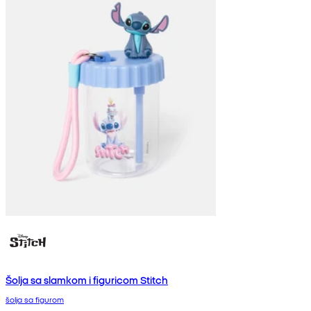
Šolja sa slamkom i figuricom Stitch
šolja sa figurom