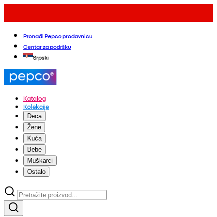
Pronađi Pepco prodavnicu
Centar za podršku
Srpski
Katalog
Kolekcije
Deca
Žene
Kuća
Bebe
Muškarci
Ostalo