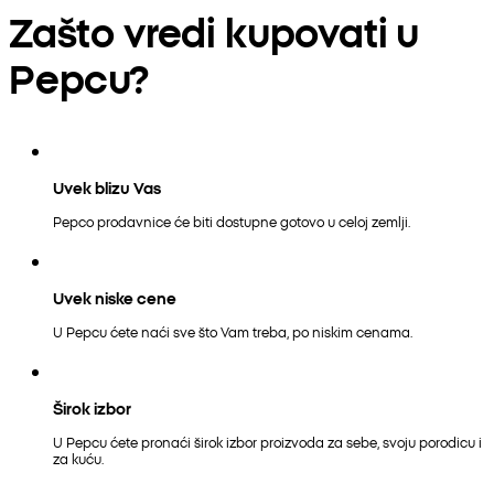
Zašto vredi kupovati u
Pepcu?
Uvek blizu Vas
Pepco prodavnice će biti dostupne gotovo u celoj zemlji.
Uvek niske cene
U Pepcu ćete naći sve što Vam treba, po niskim cenama.
Širok izbor
U Pepcu ćete pronaći širok izbor proizvoda za sebe, svoju porodicu i
za kuću.