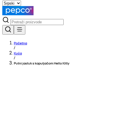
Početna
/
Kuća
/
Putni jastuk s kapuljačom Hello Kitty