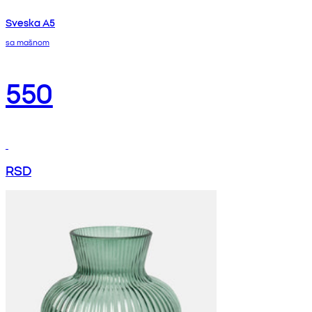
Sveska A5
sa mašnom
550
RSD