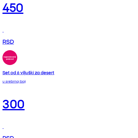
450
RSD
Set od 6 viljuški za desert
u srebrnoj boji
300
RSD