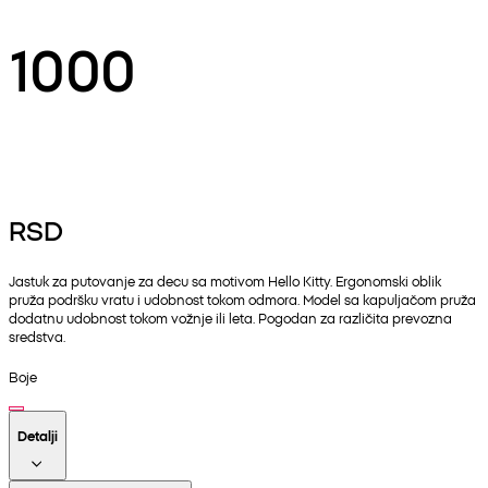
1000
RSD
Jastuk za putovanje za decu sa motivom Hello Kitty. Ergonomski oblik
pruža podršku vratu i udobnost tokom odmora. Model sa kapuljačom pruža
dodatnu udobnost tokom vožnje ili leta. Pogodan za različita prevozna
sredstva.
Boje
Detalji