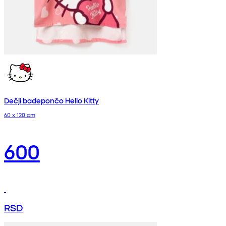
Dečji badepončo Hello Kitty
60 x 120 cm
600
RSD