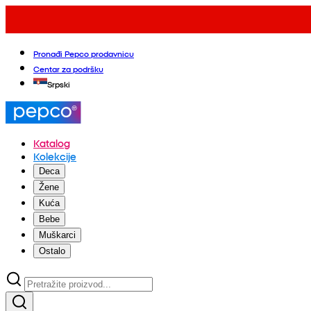
Pronađi Pepco prodavnicu
Centar za podršku
Srpski
Katalog
Kolekcije
Deca
Žene
Kuća
Bebe
Muškarci
Ostalo