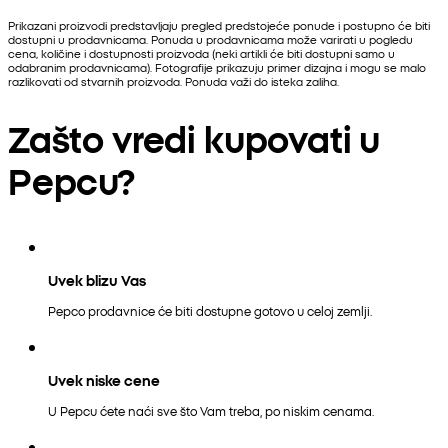
Prikazani proizvodi predstavljaju pregled predstojeće ponude i postupno će biti
dostupni u prodavnicama. Ponuda u prodavnicama može varirati u pogledu
cena, količine i dostupnosti proizvoda (neki artikli će biti dostupni samo u
odabranim prodavnicama). Fotografije prikazuju primer dizajna i mogu se malo
razlikovati od stvarnih proizvoda. Ponuda važi do isteka zaliha.
Zašto vredi kupovati u
Pepcu?
Uvek blizu Vas
Pepco prodavnice će biti dostupne gotovo u celoj zemlji.
Uvek niske cene
U Pepcu ćete naći sve što Vam treba, po niskim cenama.