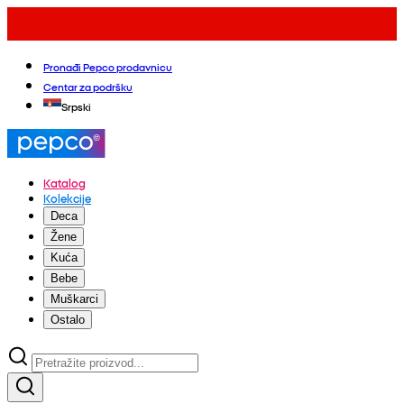
Pronađi Pepco prodavnicu
Centar za podršku
Srpski
Katalog
Kolekcije
Deca
Žene
Kuća
Bebe
Muškarci
Ostalo