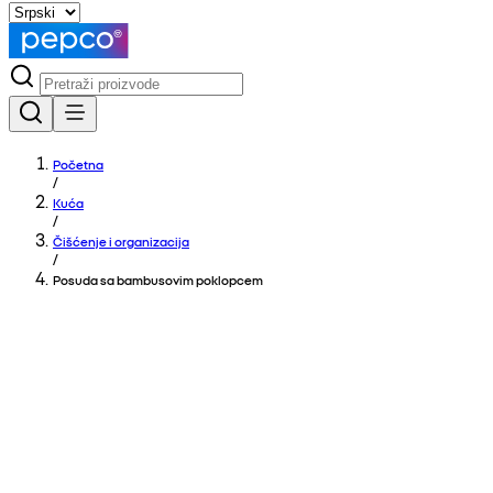
Početna
/
Kuća
/
Čišćenje i organizacija
/
Posuda sa bambusovim poklopcem