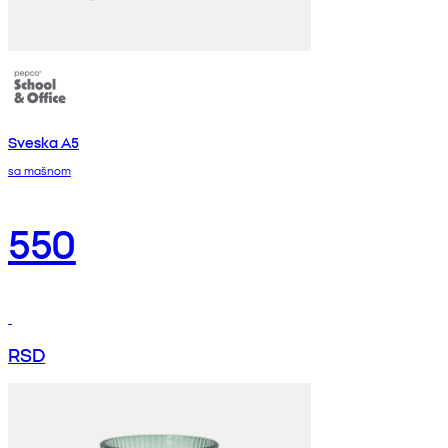
Sveska A5
sa mašnom
550
RSD