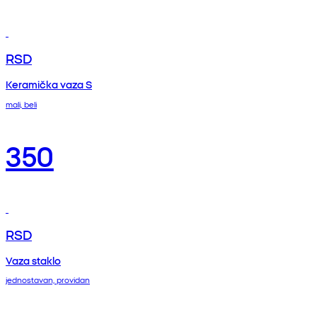
RSD
Keramička vaza S
mali, beli
350
RSD
Vaza staklo
jednostavan, providan