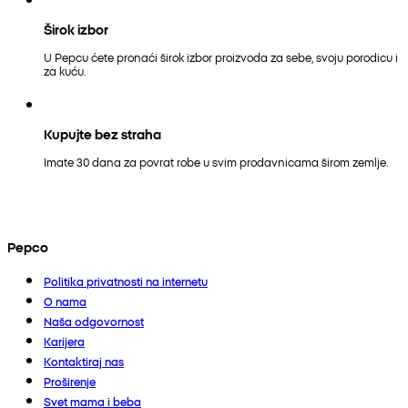
Širok izbor
U Pepcu ćete pronaći širok izbor proizvoda za sebe, svoju porodicu i
za kuću.
Kupujte bez straha
Imate 30 dana za povrat robe u svim prodavnicama širom zemlje.
Pepco
Politika privatnosti na internetu
O nama
Naša odgovornost
Karijera
Kontaktiraj nas
Proširenje
Svet mama i beba