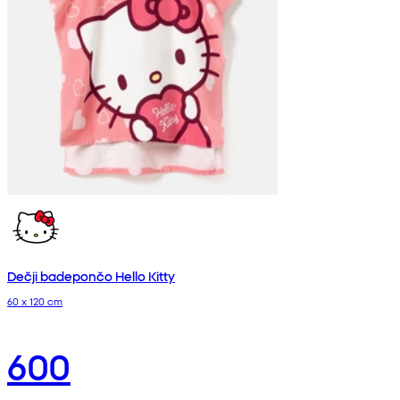
Dečji badepončo Hello Kitty
60 x 120 cm
600