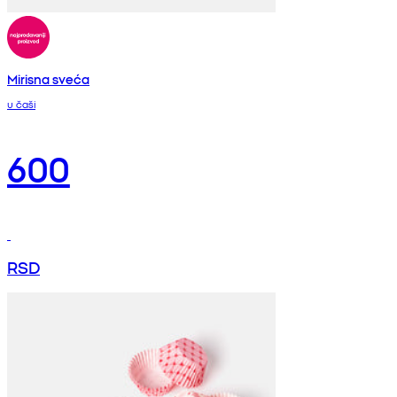
Mirisna sveća
u čaši
600
RSD