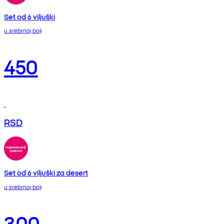
Set od 6 viljuški
u srebrnoj boji
450
RSD
Set od 6 viljuški za desert
u srebrnoj boji
300