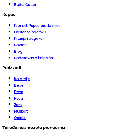
Better Cotton
Kupac
Pronađi Pepco prodavnicu
Centar za podršku
Pitanja i odgovori
Povrati
Blog
Podešavanja kolačića
Proizvodi
Kolekcije
Bebe
Deca
Kuća
Žene
Muškarci
Ostalo
Takođe nas možete pronaći na