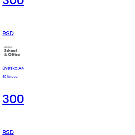
RSD
Sveska A4
80 listova
300
RSD