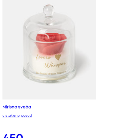
Mirisna sveća
u staklenoj posudi
450