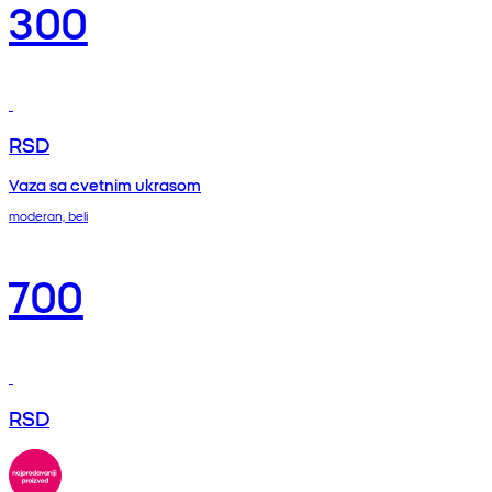
300
RSD
Vaza sa cvetnim ukrasom
moderan, beli
700
RSD