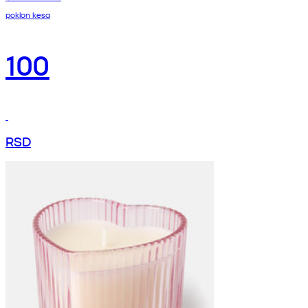
poklon kesa
100
RSD