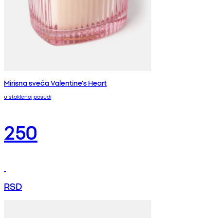
Mirisna sveća Valentine's Heart
u staklenoj posudi
250
RSD