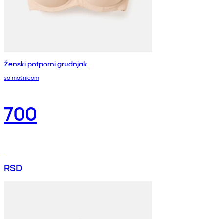
Ženski potporni grudnjak
sa mašnicom
700
RSD