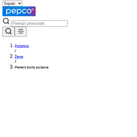
Početna
/
Žene
/
Pleteni šorts za žene