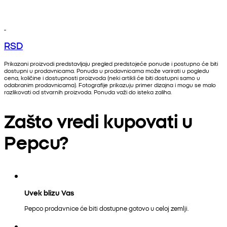
RSD
Prikazani proizvodi predstavljaju pregled predstojeće ponude i postupno će biti
dostupni u prodavnicama. Ponuda u prodavnicama može varirati u pogledu
cena, količine i dostupnosti proizvoda (neki artikli će biti dostupni samo u
odabranim prodavnicama). Fotografije prikazuju primer dizajna i mogu se malo
razlikovati od stvarnih proizvoda. Ponuda važi do isteka zaliha.
Zašto vredi kupovati u
Pepcu?
Uvek blizu Vas
Pepco prodavnice će biti dostupne gotovo u celoj zemlji.