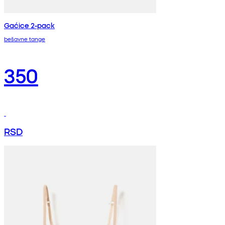
Gaćice 2-pack
bešavne tange
350
RSD