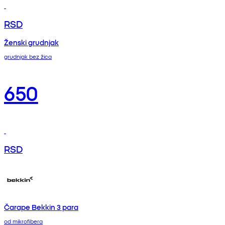
RSD
Ženski grudnjak
grudnjak bez žica
650
RSD
Čarape Bekkin 3 para
od mikrofibera