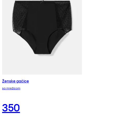
Ženske gaćice
sa mrežicom
350