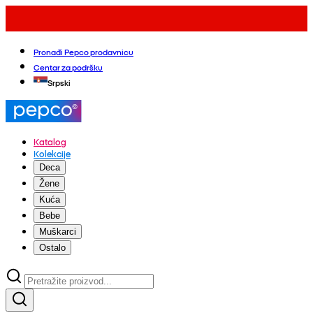
Pronađi Pepco prodavnicu
Centar za podršku
Srpski
Katalog
Kolekcije
Deca
Žene
Kuća
Bebe
Muškarci
Ostalo