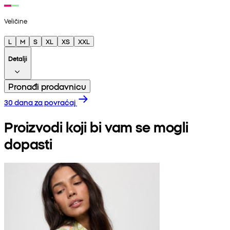
Veličine
L
M
S
XL
XS
XXL
Detalji
Pronađi prodavnicu
30 dana za povraćaj
Proizvodi koji bi vam se mogli
dopasti