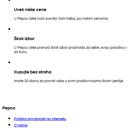
Uvek niske cene
U Pepcu ćete naći sve što Vam treba, po niskim cenama.
Širok izbor
U Pepcu ćete pronaći širok izbor proizvoda za sebe, svoju porodicu i
za kuću.
Kupujte bez straha
Imate 30 dana za povrat robe u svim prodavnicama širom zemlje.
Pepco
Politika privatnosti na internetu
O nama