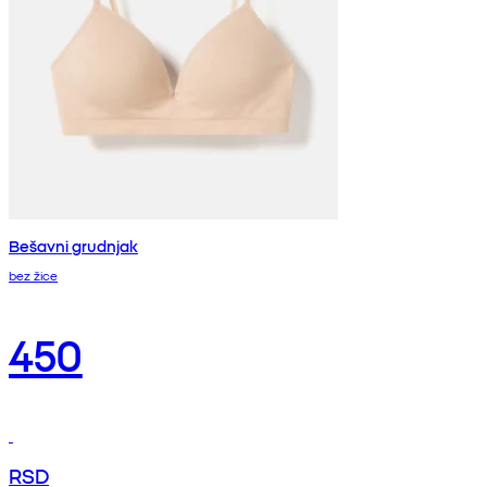
Bešavni grudnjak
bez žice
450
RSD