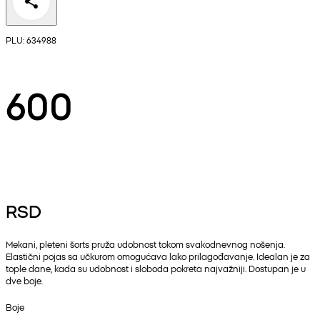
PLU: 634988
600
RSD
Mekani, pleteni šorts pruža udobnost tokom svakodnevnog nošenja.
Elastični pojas sa učkurom omogućava lako prilagođavanje. Idealan je za
tople dane, kada su udobnost i sloboda pokreta najvažniji. Dostupan je u
dve boje.
Boje