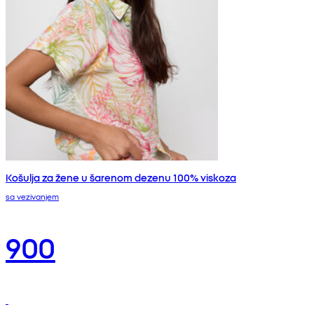
Košulja za žene u šarenom dezenu 100% viskoza
sa vezivanjem
900