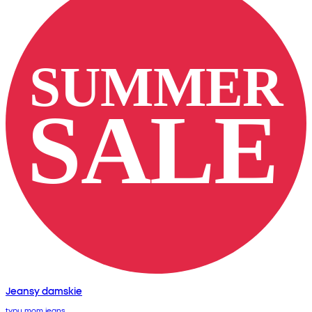
Jeansy damskie
typu mom jeans