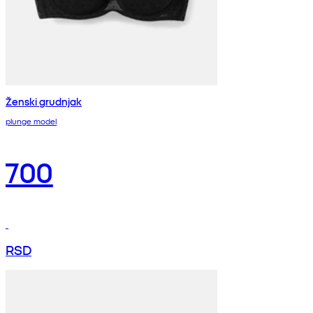
Ženski grudnjak
plunge model
700
RSD