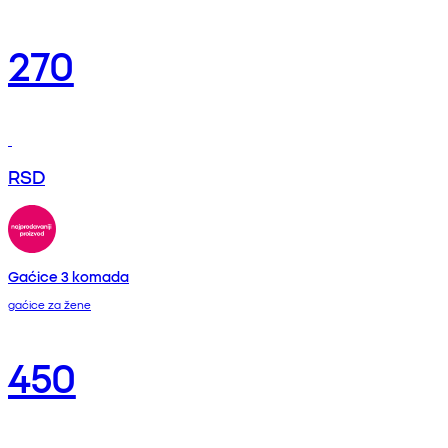
270
RSD
Gaćice 3 komada
gaćice za žene
450