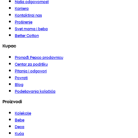
Naša odgovornost
Karijera
Kontaktiraj nas
Proširenje
Svet mama i beba
Better Cotton
Kupac
Pronađi Pepco prodavnicu
Centar za podršku
Pitanja i odgovori
Povrati
Blog
Podešavanja kolačića
Proizvodi
Kolekcije
Bebe
Deca
Kuća