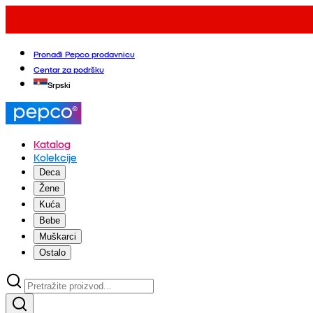
Pronađi Pepco prodavnicu
Centar za podršku
Srpski
Katalog
Kolekcije
Deca
Žene
Kuća
Bebe
Muškarci
Ostalo