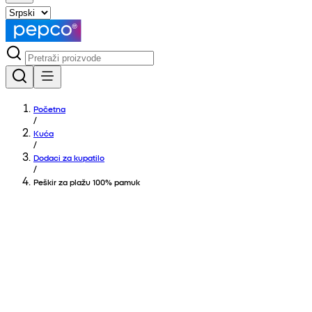
Početna
/
Kuća
/
Dodaci za kupatilo
/
Peškir za plažu 100% pamuk