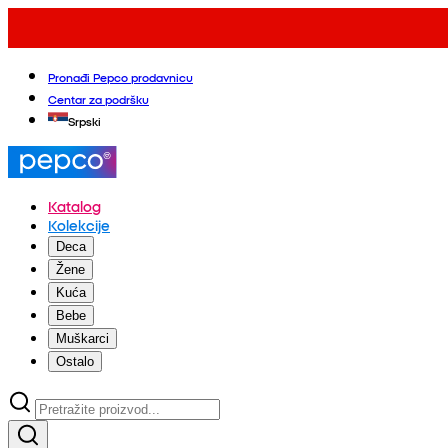
Pronađi Pepco prodavnicu
Centar za podršku
Srpski
Katalog
Kolekcije
Deca
Žene
Kuća
Bebe
Muškarci
Ostalo