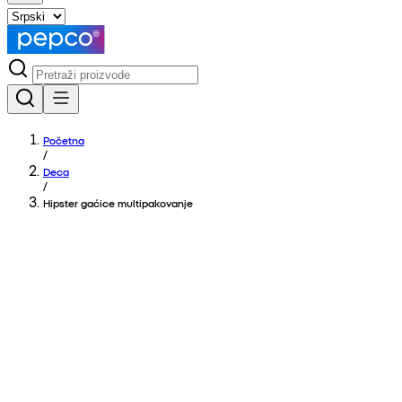
Početna
/
Deca
/
Hipster gaćice multipakovanje