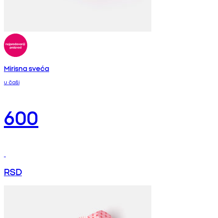
Mirisna sveća
u čaši
600
RSD