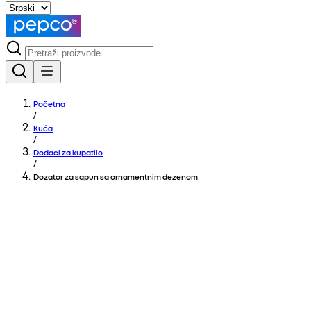
Početna
/
Kuća
/
Dodaci za kupatilo
/
Dozator za sapun sa ornamentnim dezenom