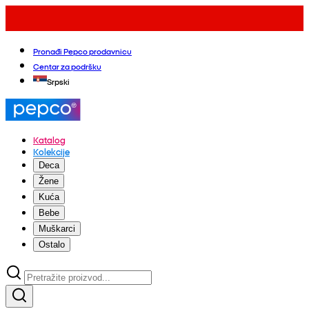
Pronađi Pepco prodavnicu
Centar za podršku
Srpski
Katalog
Kolekcije
Deca
Žene
Kuća
Bebe
Muškarci
Ostalo