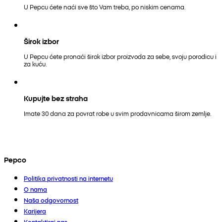
U Pepcu ćete naći sve što Vam treba, po niskim cenama.
Širok izbor
U Pepcu ćete pronaći širok izbor proizvoda za sebe, svoju porodicu i
za kuću.
Kupujte bez straha
Imate 30 dana za povrat robe u svim prodavnicama širom zemlje.
Pepco
Politika privatnosti na internetu
O nama
Naša odgovornost
Karijera
Kontaktiraj nas