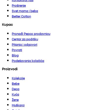
Proširenje
Svet mama i beba
Better Cotton
Kupac
Pronađi Pepco prodavnicu
Centar za podršku
Pitanja i odgovori
Povrati
Blog
Podešavanja kolačića
Proizvodi
Kolekcije
Bebe
Deca
Kuća
Žene
Muškarci