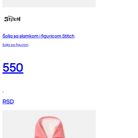
Šolja sa slamkom i figuricom Stitch
šolja sa figurom
550
RSD