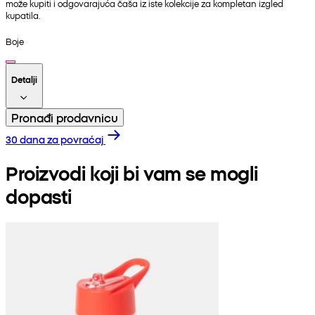
može kupiti i odgovarajuća čaša iz iste kolekcije za kompletan izgled
kupatila.
Boje
Detalji
Pronađi prodavnicu
30 dana za povraćaj
Proizvodi koji bi vam se mogli
dopasti