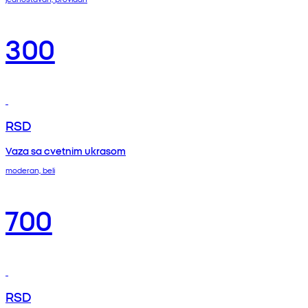
300
RSD
Vaza sa cvetnim ukrasom
moderan, beli
700
RSD