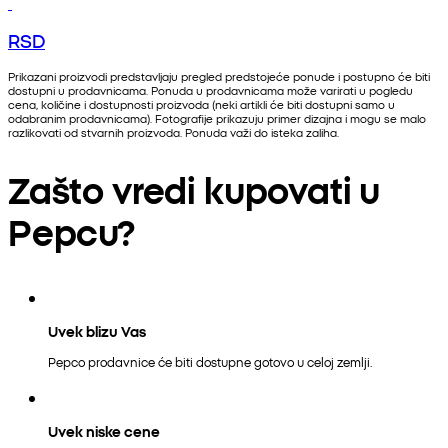
RSD
Prikazani proizvodi predstavljaju pregled predstojeće ponude i postupno će biti
dostupni u prodavnicama. Ponuda u prodavnicama može varirati u pogledu
cena, količine i dostupnosti proizvoda (neki artikli će biti dostupni samo u
odabranim prodavnicama). Fotografije prikazuju primer dizajna i mogu se malo
razlikovati od stvarnih proizvoda. Ponuda važi do isteka zaliha.
Zašto vredi kupovati u
Pepcu?
Uvek blizu Vas
Pepco prodavnice će biti dostupne gotovo u celoj zemlji.
Uvek niske cene