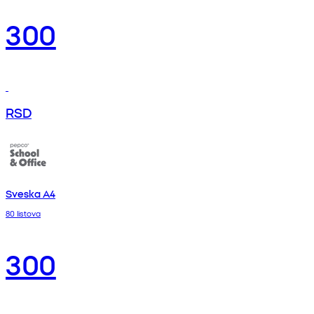
300
RSD
Sveska A4
80 listova
300