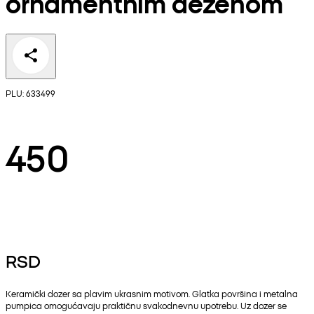
ornamentnim dezenom
PLU: 633499
450
RSD
Keramički dozer sa plavim ukrasnim motivom. Glatka površina i metalna
pumpica omogućavaju praktičnu svakodnevnu upotrebu. Uz dozer se