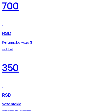
700
RSD
Keramička vaza S
mali, beli
350
RSD
Vaza staklo
jednostavan, providan