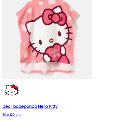
Dečji badepončo Hello Kitty
60 x 120 cm