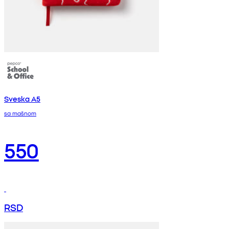
Sveska A5
sa mašnom
550
RSD