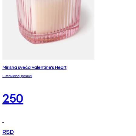
Mirisna sveća Valentine's Heart
u staklenoj posudi
250
RSD