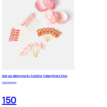
Set za dekoraciju kolača Valentine's Day
raznobojno
150