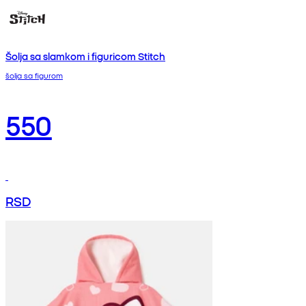
Šolja sa slamkom i figuricom Stitch
šolja sa figurom
550
RSD