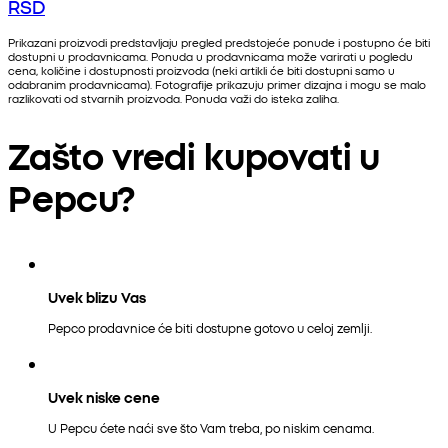
RSD
Prikazani proizvodi predstavljaju pregled predstojeće ponude i postupno će biti
dostupni u prodavnicama. Ponuda u prodavnicama može varirati u pogledu
cena, količine i dostupnosti proizvoda (neki artikli će biti dostupni samo u
odabranim prodavnicama). Fotografije prikazuju primer dizajna i mogu se malo
razlikovati od stvarnih proizvoda. Ponuda važi do isteka zaliha.
Zašto vredi kupovati u
Pepcu?
Uvek blizu Vas
Pepco prodavnice će biti dostupne gotovo u celoj zemlji.
Uvek niske cene
U Pepcu ćete naći sve što Vam treba, po niskim cenama.