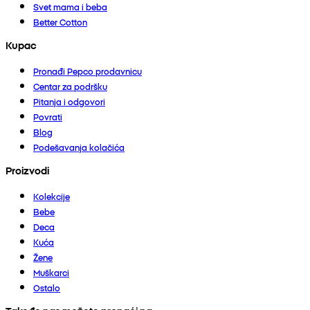
Svet mama i beba
Better Cotton
Kupac
Pronađi Pepco prodavnicu
Centar za podršku
Pitanja i odgovori
Povrati
Blog
Podešavanja kolačića
Proizvodi
Kolekcije
Bebe
Deca
Kuća
Žene
Muškarci
Ostalo