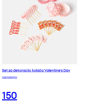
Set za dekoraciju kolača Valentine's Day
raznobojno
150