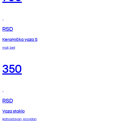
RSD
Keramička vaza S
mali, beli
350
RSD
Vaza staklo
jednostavan, providan