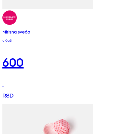
Mirisna sveća
u čaši
600
RSD