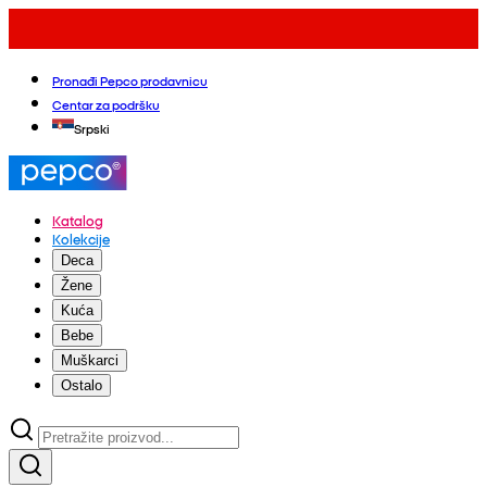
Pronađi Pepco prodavnicu
Centar za podršku
Srpski
Katalog
Kolekcije
Deca
Žene
Kuća
Bebe
Muškarci
Ostalo