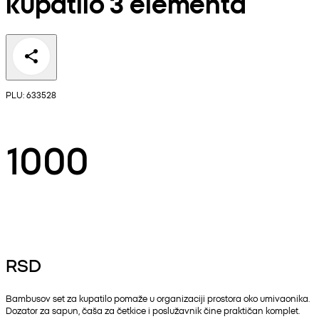
kupatilo 3 elementa
PLU: 633528
1000
RSD
Bambusov set za kupatilo pomaže u organizaciji prostora oko umivaonika.
Dozator za sapun, čaša za četkice i poslužavnik čine praktičan komplet.