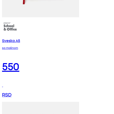
Sveska A5
sa mašnom
550
RSD