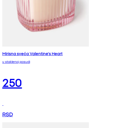
Mirisna sveća Valentine's Heart
u staklenoj posudi
250
RSD