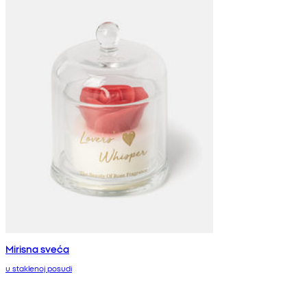
Mirisna sveća
u staklenoj posudi