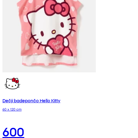
Dečji badepončo Hello Kitty
60 x 120 cm
600