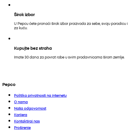
Širok izbor
U Pepcu ćete pronaći širok izbor proizvoda za sebe, svoju porodicu i
za kuću.
Kupujte bez straha
Imate 30 dana za povrat robe u svim prodavnicama širom zemlje.
Pepco
Politika privatnosti na internetu
O nama
Naša odgovornost
Karijera
Kontaktiraj nas
Proširenje