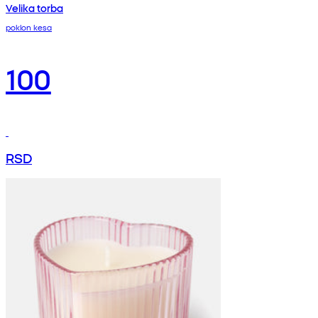
Velika torba
poklon kesa
100
RSD