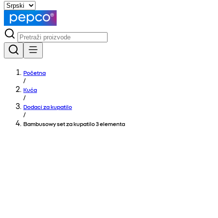
Početna
/
Kuća
/
Dodaci za kupatilo
/
Bambusowy set za kupatilo 3 elementa