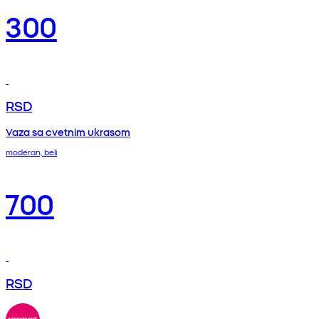
300
RSD
Vaza sa cvetnim ukrasom
moderan, beli
700
RSD