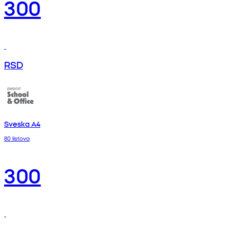
300
RSD
Sveska A4
80 listova
300